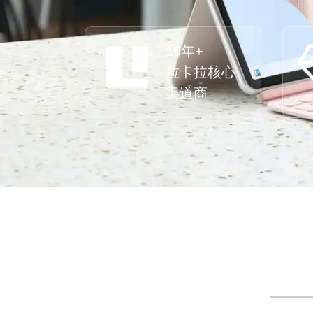
16年+
拉卡拉核心
渠道商